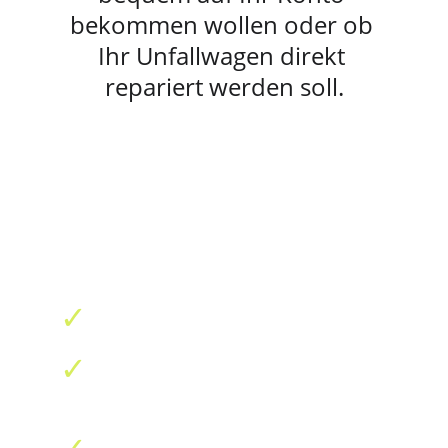
bekommen wollen oder ob 
Ihr Unfallwagen direkt 
repariert werden soll.
Terminvereinbarung
Unfall per WhatsApp melden & 
unverbindlich beraten lassen
Melden Sie Ihren Unfall schnell 
und unkompliziert per WhatsApp.
✓
einfach Fotos und Infos senden
✓
schnelle Rückmeldung und 
Beratung vom Experten
✓
Termin vereinbaren & wir 