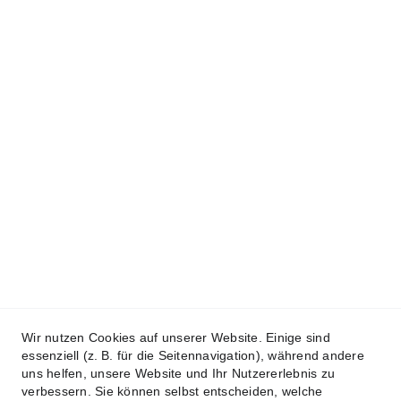
Fiktive Abrechnung bei einem 
Verkehrsunfall: Wie funktioniert das 
eigentlich?
10 Gründe, wieso du einen 
unabhängigen KFZ-Gutachter bei 
einem unverschuldeten Unfall 
beauftragen solltest
Wir nutzen Cookies auf unserer Website. Einige sind
essenziell (z. B. für die Seitennavigation), während andere
© 2025. All rights reserved.
uns helfen, unsere Website und Ihr Nutzererlebnis zu
verbessern. Sie können selbst entscheiden, welche