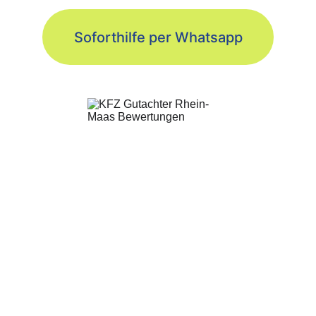
Soforthilfe per Whatsapp
24/7 für Sie erreichbar
Terminvereinbarung
Unfall per WhatsApp melden & 
unverbindlich beraten lassen
Melden Sie Ihren Unfall schnell 
und unkompliziert per WhatsApp.