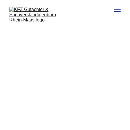
KFZ Gutachter 
in Straelen
Gutachter Rhein-Maas
Sie suchen einen 
erfahrenen und 
unabhängigen 
Kfz-Gutachter in 