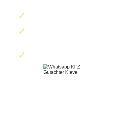
✓
einfach Fotos und Infos senden
✓
schnelle Rückmeldung und 
Beratung vom Experten
✓
Termin vereinbaren & wir 
kommen zu Ihnen