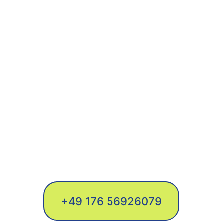
Straelen? 
Dann sind Sie bei KFZ Gutachter & 
Sachverständigenbüro Rhein-Maas 
genau richtig. Durch unsere präzise 
Unfallgutachten sorgen wir dafür, 
das Sie den maximalen 
Schadenbetrag ausgezahlt 
bekommen , schnellen Vor-Ort-
Service und eine reibungslose 
Abwicklung mit Ihrer Versicherung, 
rund um die Uhr, kostenfrei und 
direkt bei Ihnen am Schadenort.
+49 176 56926079