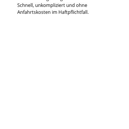
Schnell, unkompliziert und ohne 
Anfahrtskosten im Haftpflichtfall.
KFZ-Gutachter in 
Kleve
Gutachter 
Rhein-Maas
Sie suchen einen erfahrenen und 
unabhängigen Kfz-Gutachter in 
Kleve? 